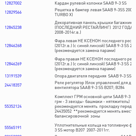
12827002
Кардан рулевой колонки SAAB 9-3 SS
Решетка в бампер левая SAAB 9-3SS 2008-
12829566
TURBO X)
Декоративная панель крышки багажника 
12845238
(ПОСЛЕДНИЙ РЕСТАЙЛИНГ) 2012 ГОДА ( 
2008-2014г.в.)
Фара левая НЕ КСЕНОН последнего реста
12846268
(2012г.в.) (с синей линзой) SAAB 9-3 SS 20
(рекомендуется замена парами)
Фара правая НЕ КСЕНОН последнего рес
12846269
(2012г.в.) (с синей линзой) SAAB 9-3 SS 20
(рекомендуется замена парами)
13191539
Опора двигателя передняя SAAB 9-3 SS 
Реле регулятор (блок управления) для дв
24418357
вентилятора SAAB 9-3 SS B207; B284
Комплект ГРМ основной цепи SAAB 9-3 SS
грм - 3 звезды- башмаки - нятяжитель) *
55352124
рекомендуется менять прокладку передн
24435052 **рекомендуется менять вместе
балансировочной зоны
Уплотнительные кольца на топливную фор
55565191
3 SS мотор B207 2007-2011гг.