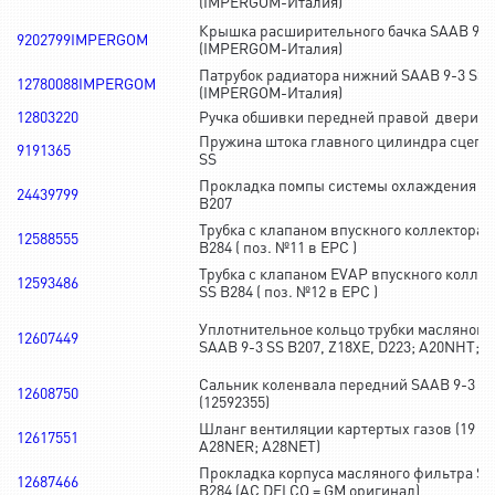
(IMPERGOM-Италия)
Крышка расширительного бачка SAAB 9-3
9202799IMPERGOM
(IMPERGOM-Италия)
Патрубок радиатора нижний SAAB 9-3 SS 
12780088IMPERGOM
(IMPERGOM-Италия)
12803220
Ручка обшивки передней правой двери S
Пружина штока главного цилиндра сцепл
9191365
SS
Прокладка помпы системы охлаждения SA
24439799
B207
Трубка с клапаном впускного коллектора 
12588555
B284 ( поз. №11 в EPC )
Трубка с клапаном EVAP впускного коллек
12593486
SS B284 ( поз. №12 в EPC )
Уплотнительное кольцо трубки масляног
12607449
SAAB 9-3 SS B207, Z18XE, D223; A20NHT; 
Сальник коленвала передний SAAB 9-3 SS
12608750
(12592355)
Шланг вентиляции картертых газов (19 мм)
12617551
A28NER; A28NET)
Прокладка корпуса масляного фильтра SA
12687466
B284 (AC DELCO = GM оригинал)