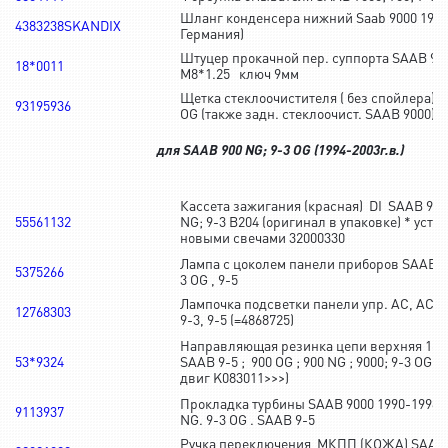
Шланг конденсера нижний Saab 9000 1990
4383238SKANDIX
Германия)
Штуцер прокачной пер. суппорта SAAB 9
18*0011
M8*1.25 ключ 9мм
Щетка стеклоочистителя ( без спойлера) S
93195936
OG (также задн. стеклоочист. SAAB 9000)
для SAAB 900 NG; 9-3 OG (1994-2003г.в.)
Кассета зажигания (красная) DI SAAB 900
55561132
NG; 9-3 B204 (оригинал в упаковке) * уста
новыми свечами 32000330
Лампа с цоколем панели приборов SAAB 90
5375266
3 OG , 9-5
Лампочка подсветки панели упр. AC, ACC 
12768303
9-3, 9-5 (=4868725)
Направляющая резинка цепи верхняя 16V 1
53*9324
SAAB 9-5 ; 900 OG ; 900 NG ; 9000; 9-3 OG (
двиг K083011>>>)
Прокладка турбины SAAB 9000 1990-1998г.
9113937
NG. 9-3 OG . SAAB 9-5
Ручка переключения МКПП (КОЖА) SAAB 9