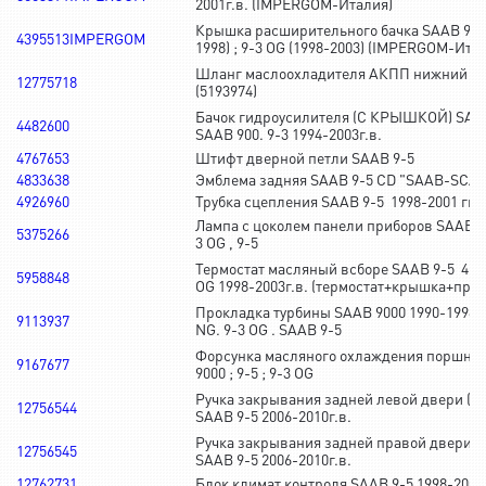
2001г.в. (IMPERGOM-Италия)
Крышка расширительного бачка SAAB 9-5 ;
4395513IMPERGOM
1998) ; 9-3 OG (1998-2003) (IMPERGOM-Ита
Шланг маслоохладителя АКПП нижний SA
12775718
(5193974)
Бачок гидроусилителя (С КРЫШКОЙ) SAAB 
4482600
SAAB 900. 9-3 1994-2003г.в.
4767653
Штифт дверной петли SAAB 9-5
4833638
Эмблема задняя SAAB 9-5 CD "SAAB-SCA
4926960
Трубка сцепления SAAB 9-5 1998-2001 гг.
Лампа с цоколем панели приборов SAAB 90
5375266
3 OG , 9-5
Термостат масляный всборе SAAB 9-5 4-ци
5958848
OG 1998-2003г.в. (термостат+крышка+пру
Прокладка турбины SAAB 9000 1990-1998г.
9113937
NG. 9-3 OG . SAAB 9-5
Форсунка масляного охлаждения поршня 
9167677
9000 ; 9-5 ; 9-3 OG
Ручка закрывания задней левой двери (н
12756544
SAAB 9-5 2006-2010г.в.
Ручка закрывания задней правой двери (
12756545
SAAB 9-5 2006-2010г.в.
12762731
Блок климат контроля SAAB 9-5 1998-2005г