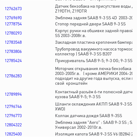
Датчик бензобака на присутствие воды Д
12762673
Z19DTH; Z19DTR
12769690
Эмблема задняя SAAB 9-3 SS 4D 2003-2007
12778754
Стопор передней двери SAAB 9-3 SS
Корпус ручки на обшивке задней правой 
12780293
SS 2003-2008г.в.
12783548
Закладная пластина крепления бампера S
Трубопровод вакуумного насоса тормозов 
12783806
коллектор ) SAAB 9-3 SS B207
12785424
Прикуриватель SAAB 9-5; 9-3 OG; 9-3 SS
Моторчик открывания лючка бензобака SA
2003-2005г.в. ( кроме АМЕРИКИ 2004-2005
12786283
подходит на другие года выпуска, если пе
свой кронштейн
Контактный разъём 6-ти полюсной датчи
12789894
кузова SAAB 9-5; 9-3 SS
Шланги охлаждения АКПП SAAB 9-3 SS B2
12796746
XWD)
12796773
Колпак датчика дождя SAAB 9-3SS
Эмблема задняя "Aero" : SAAB 9-3 SS ; SA
12804322
Универсал 2002-2010г.в.
12825400
Изоляция капота SAAB 9-3 SS V6 (B284) 200