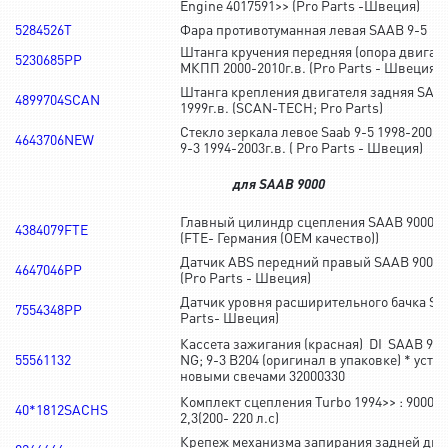
Engine 4017591>> (Pro Parts -Швеция)
5284526T
Фара противотуманная левая SAAB 9-5 200
Штанга кручения передняя (опора двигате
5230685PP
МКПП 2000-2010г.в. (Pro Parts - Швеция)
Штанга крепления двигателя задняя SAAB
4899704SCAN
1999г.в. (SCAN-TECH; Pro Parts)
Стекло зеркала левое Saab 9-5 1998-2002г.
4643706NEW
9-3 1994-2003г.в. ( Pro Parts - Швеция)
для SAAB 9000
Главный цилиндр сцепления SAAB 9000 19
4384079FTE
(FTE- Германия (OEM качество))
Датчик ABS передний правый SAAB 9000 1
4647046PP
(Pro Parts - Швеция)
Датчик уровня расширительного бачка SA
7554348PP
Parts- Швеция)
Кассета зажигания (красная) DI SAAB 900
55561132
NG; 9-3 B204 (оригинал в упаковке) * уста
новыми свечами 32000330
Комплект сцепления Turbo 1994>> : 9000 2,
40*1812SACHS
2,3(200- 220 л.с)
Крепеж механизма запирания задней две