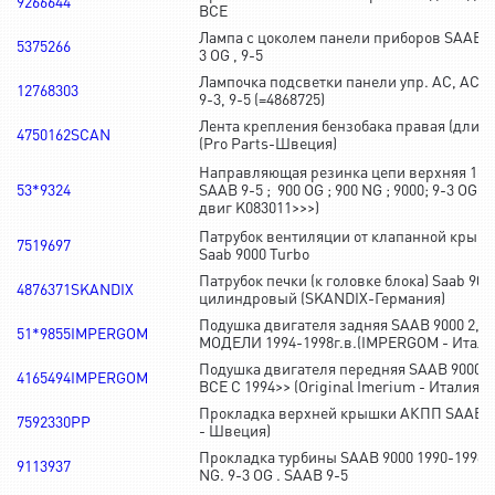
9266644
ВСЕ
Лампа с цоколем панели приборов SAAB 90
5375266
3 OG , 9-5
Лампочка подсветки панели упр. AC, ACC 
12768303
9-3, 9-5 (=4868725)
Лента крепления бензобака правая (длинн
4750162SCAN
(Pro Parts-Швеция)
Направляющая резинка цепи верхняя 16V 1
53*9324
SAAB 9-5 ; 900 OG ; 900 NG ; 9000; 9-3 OG (
двиг K083011>>>)
Патрубок вентиляции от клапанной крыш
7519697
Saab 9000 Turbo
Патрубок печки (к головке блока) Saab 900
4876371SKANDIX
цилиндровый (SKANDIX-Германия)
Подушка двигателя задняя SAAB 9000 2,3L
51*9855IMPERGOM
МОДЕЛИ 1994-1998г.в.(IMPERGOM - Итали
Подушка двигателя передняя SAAB 9000 2,
4165494IMPERGOM
ВСЕ С 1994>> (Original Imerium - Италия)
Прокладка верхней крышки АКПП SAAB 90
7592330PP
- Швеция)
Прокладка турбины SAAB 9000 1990-1998г.
9113937
NG. 9-3 OG . SAAB 9-5