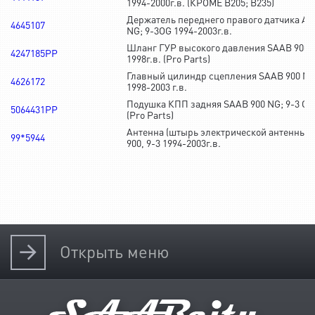
1994-2000г.в. (КРОМЕ B205; B235)
Держатель переднего правого датчика AB
4645107
NG; 9-3OG 1994-2003г.в.
Шланг ГУР высокого давления SAAB 900 
4247185PP
1998г.в. (Pro Parts)
Главный цилиндр сцепления SAAB 900 NG 
4626172
1998-2003 г.в.
Подушка КПП задняя SAAB 900 NG; 9-3 OG
5064431PP
(Pro Parts)
Антенна (штырь электрической антенны с
99*5944
900, 9-3 1994-2003г.в.
Открыть
меню