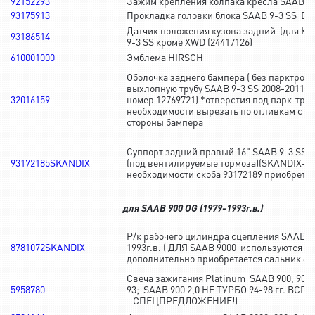
92152293
Зажим крепления колпака кресла SAAB 9-
93175913
Прокладка головки блока SAAB 9-3 SS B2
Датчик положения кузова задний (для К
93186514
9-3 SS кроме XWD (24417126)
610001000
Эмблема HIRSCH
Оболочка заднего бампера ( без парктрони
выхлопную трубу SAAB 9-3 SS 2008-2011гг
32016159
номер 12769721) *отверстия под парк-тро
необходимости вырезать по отливкам с т
стороны бампера
Суппорт задний правый 16" SAAB 9-3 SS 2
93172185SKANDIX
(под вентилируемые тормоза)(SKANDIX-Ге
необходимости скоба 93172189 приобретае
для SAAB 900 OG (1979-1993г.в.)
Р/к рабочего цилиндра сцепления SAAB 9
8781072SKANDIX
1993г.в. ( ДЛЯ SAAB 9000 используются 2
дополнительно приобретается сальник 872
Свеча зажигания Platinum SAAB 900, 9000
5958780
93; SAAB 900 2,0 НЕ ТУРБО 94-98 гг. BCP
- СПЕЦПРЕДЛОЖЕНИЕ!)