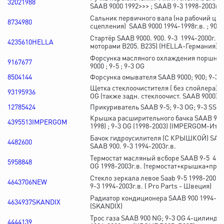
32021988
SAAB 9000 1992>>> ; SAAB 9-3 1998-2003г.в
Сальник первичного вала (на рабочий ци
8734980
сцепления) SAAB 9000 1994-1998г.в. ; 90
Стартёр SAAB 9000. 900. 9-3 1994-2000г.в. 
4235610HELLA
моторами B205. B235) (HELLA-Германия)
Форсунка масляного охлаждения поршня 
9167677
9000 ; 9-5 ; 9-3 OG
8504144
Форсунка омывателя SAAB 9000; 900; 9-3 
Щетка стеклоочистителя ( без спойлера) S
93195936
OG (также задн. стеклоочист. SAAB 9000)
12785424
Прикуриватель SAAB 9-5; 9-3 OG; 9-3 SS
Крышка расширительного бачка SAAB 9-5 ;
4395513IMPERGOM
1998) ; 9-3 OG (1998-2003) (IMPERGOM-Ита
Бачок гидроусилителя (С КРЫШКОЙ) SAAB 
4482600
SAAB 900. 9-3 1994-2003г.в.
Термостат масляный всборе SAAB 9-5 4-ци
5958848
OG 1998-2003г.в. (термостат+крышка+пру
Стекло зеркала левое Saab 9-5 1998-2002г.
4643706NEW
9-3 1994-2003г.в. ( Pro Parts - Швеция)
Радиатор кондиционера SAAB 900 1994-199
4634937SKANDIX
(SKANDIX)
Трос газа SAAB 900 NG; 9-3 OG 4-цилинд
4444139