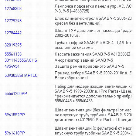
Лампочка подсветки панели упр. AC, ACC 
12768303
9-3, 9-5 (=4868725)
Блок климат-контроля SAAB 9-5 2006-2010г
12779298
кресел без вентиляции)
Шланг ГУР давления от насоса до "радиат
12784442
2002-2010г.в.
Труба с гофрой SAAB 9-5 ВСЕ 4-ЦИЛ (втор
32019395
выхлопной системы )
55561133
Кассета зажигания SAAB 9-5 V6 (B308E)
30*114355SACHS
Амортизатор задний SAAB 9-5
4954954
Защита ремня приводного SAAB 9-5
Привод всборе SAAB 9-5 2002-2010г.в.(S
5393038SHAFTEC
Великобритания)
Набор для модернизации вентиляции кар
SAAB 9-5 1998-2003г.в. (Pro Parts- Швец
55561200PP
*рекомендуется дополнительно приобре
55560445 + 55560463
Шланг вентиляции (без фильтра) от масл
5961552PP
во впускную трубу турбины SAAB 9-5 2004
двигателя <<4017590(Pro Parts -Швеция)
Шланг вентиляции (с фильтром) от масля
5961610PP
впускную трубу турбины SAAB 9-5 2004-2