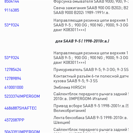
8504144
Форсунка омывателя SAAB 9000; 900; 9-3 
Свеча зажигания SAAB 900 OG B202i; B212i
9116385
SAAB 9000 B202i 1989-1991г.в.
Направляющая резинка цепи верхняя 16V 1
53*9324
SAAB 9-5 ; 900 OG ; 900 NG ; 9000; 9-3 OG (
двиг K083011>>>)
для SAAB 9-5 ( 1998-2010г.в.)
Направляющая резинка цепи верхняя 16V 1
53*9324
SAAB 9-5 ; 900 OG ; 900 NG ; 9000; 9-3 OG (
двиг K083011>>>)
12785424
Прикуриватель SAAB 9-5; 9-3 OG; 9-3 SS
Контактный разъём 6-ти полюсной датчи
12789894
кузова SAAB 9-5; 9-3 SS
610001000
Эмблема HIRSCH
Сайлентблок переднего рычага задний Saa
5233374IMPERGOM
2010г.в. (IMPERGOM-Италия)
Привод всборе SAAB 9-5 1998-2001г.в.(S
4686887SHAFTEC
Великобритания)
Лента бензобака SAAB 9-5 1998-2010г.в. (P
4572087PP
Швеция)
Сайлентблок переднего рычага задний Saa
5063391IMPERGOM