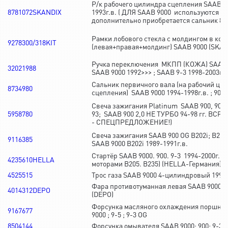
Р/к рабочего цилиндра сцепления SAAB 9
8781072SKANDIX
1993г.в. ( ДЛЯ SAAB 9000 используются 2
дополнительно приобретается сальник 872
Рамки лобового стекла с молдингом в ком
9278300/318KIT
(левая+правая+молдинг) SAAB 9000 (SKA
Ручка переключения МКПП (КОЖА) SAAB 9
32021988
SAAB 9000 1992>>> ; SAAB 9-3 1998-2003г.в
Сальник первичного вала (на рабочий ци
8734980
сцепления) SAAB 9000 1994-1998г.в. ; 90
Свеча зажигания Platinum SAAB 900, 9000
5958780
93; SAAB 900 2,0 НЕ ТУРБО 94-98 гг. BCP
- СПЕЦПРЕДЛОЖЕНИЕ!)
Свеча зажигания SAAB 900 OG B202i; B212i
9116385
SAAB 9000 B202i 1989-1991г.в.
Стартёр SAAB 9000. 900. 9-3 1994-2000г.в. 
4235610HELLA
моторами B205. B235) (HELLA-Германия)
4525515
Трос газа SAAB 9000 4-цилиндровый 1995-
Фара противотуманная левая SAAB 9000 CS
4014312DEPO
(DEPO)
Форсунка масляного охлаждения поршня 
9167677
9000 ; 9-5 ; 9-3 OG
8504144
Форсунка омывателя SAAB 9000; 900; 9-3 