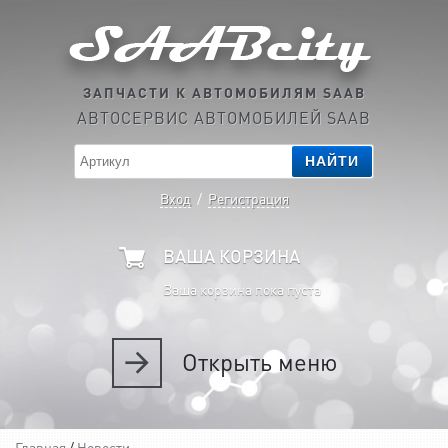
ЗАПЧАСТИ К АВТОМОБИЛЯМ SAAB
АВТОСЕРВИС АВТОМОБИЛЕЙ SAAB
НАЙТИ
Вход
/
Регистрация
ВАША КОРЗИНА
Ваша корзина пока пуста
Открыть
меню
Главная
/
Новости