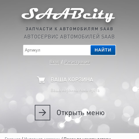
ЗАПЧАСТИ К АВТОМОБИЛЯМ SAAB
АВТОСЕРВИС АВТОМОБИЛЕЙ SAAB
НАЙТИ
Вход
/
Регистрация
ВАША КОРЗИНА
Ваша корзина пока пуста
Открыть
меню
Главная
/
Интернет-магазин
/ Поиск по номеру детали