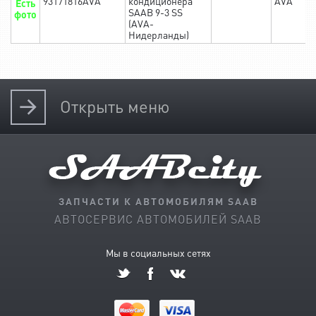
93171816AVA
кондиционера
AVA
Есть
SAAB 9-3 SS
фото
(AVA-
Нидерланды)
Открыть
меню
ЗАПЧАСТИ К АВТОМОБИЛЯМ SAAB
АВТОСЕРВИС АВТОМОБИЛЕЙ SAAB
Мы в социальных сетях