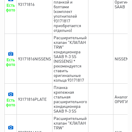
планкой и
Оригина
93171816
Есть
болтами
SAAB
фото
(комплект
употнителей
93171817
приобретается
отдельно)
Расширительный
клапан "КЛАПАН
TRW"
кондиционера
SAAB 9-3 SS
93171816NISSENS
NISSENS
Есть
(NISSENS) *
фото
рекомендуется
ставить
оригинальные
кольца 93171817
Планка
крепежная
стальная
Аналог
93171816PLATE
Есть
расширительного
ОРИГИН
фото
кондиционера
SAAB 9-3 SS
Расширительный
клапан "КЛАПАН
TRW"