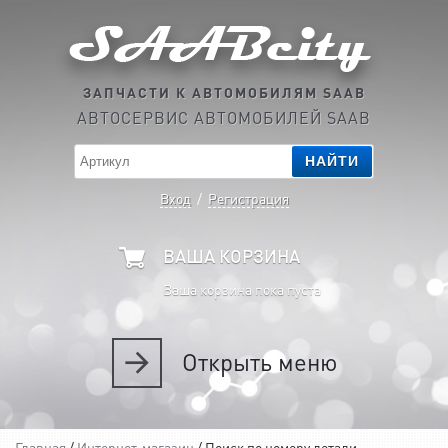
ЗАПЧАСТИ К АВТОМОБИЛЯМ SAAB
АВТОСЕРВИС АВТОМОБИЛЕЙ SAAB
НАЙТИ
Вход
/
Регистрация
ВАША КОРЗИНА
Ваша корзина пока пуста
Открыть
меню
Главная
/
Интернет-магазин
/ Поиск по номеру детали