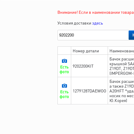
Внимание! Если в наименовании товара 
Условия доставки
здесь
Номер детали
Наименован
Бачок расши
крышкой SAA
9202200KIT
Есть
Z19DT, Z19D
фото
(IMPERGOM-
Бачок расши
а также Z19
12791287DAEWOO
A20HFT *уда
Есть
носик по мес
фото
Ю.Корея)