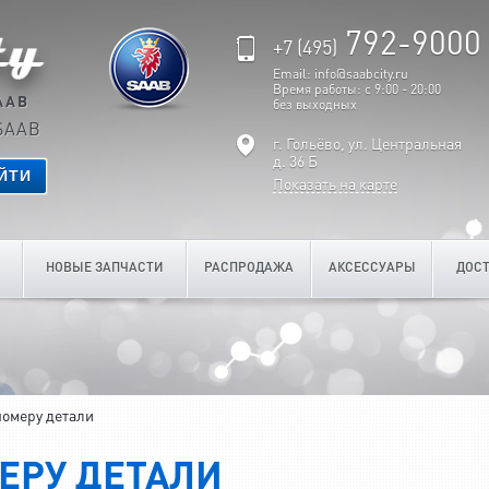
792-9000
+7 (495)
Email: info@saabcity.ru
Время работы: с 9:00 - 20:00
AAB
без выходных
SAAB
г. Гольёво, ул. Центральная
д. 36 Б
ЙТИ
Показать на карте
НОВЫЕ ЗАПЧАСТИ
РАСПРОДАЖА
АКСЕССУАРЫ
ДОСТ
номеру детали
ЕРУ ДЕТАЛИ