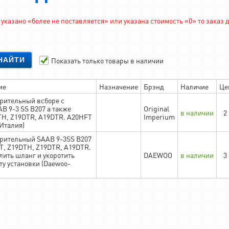
указано «более не поставляется» или указана стоимость «0» то заказ
Показать только товары в наличии
НАЙТИ
ие
Назначение
Брэнд
Наличие
Це
рительный всборе с
B 9-3 SS B207 а также
Original
в наличии
2
TH, Z19DTR, A19DTR. A20HFT
Imperium
Италия)
рительный SAAB 9-3SS B207
DT, Z19DTH, Z19DTR, A19DTR.
лить шланг и укоротить
DAEWOO
в наличии
3
ту установки (Daewoo-