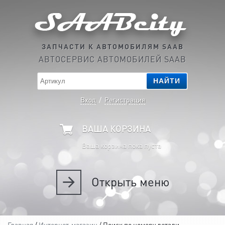
ЗАПЧАСТИ К АВТОМОБИЛЯМ SAAB
АВТОСЕРВИС АВТОМОБИЛЕЙ SAAB
НАЙТИ
Вход
/
Регистрация
ВАША КОРЗИНА
Ваша корзина пока пуста
Открыть
меню
Главная
/
Интернет-магазин
/ Поиск по номеру детали