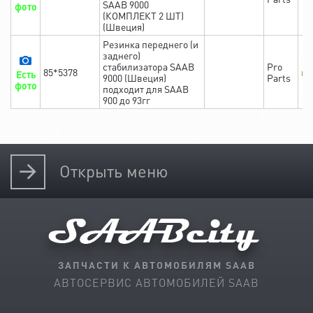
SAAB 9000
фото
(КОМПЛЕКТ 2 ШТ)
(Швеция)
Резинка переднего (и
заднего)
стабилизатора SAAB
Pro
85*5378
в 
Есть
9000 (Швеция)
Parts
фото
подходит для SAAB
900 до 93гг
Открыть
меню
ЗАПЧАСТИ К АВТОМОБИЛЯМ SAAB
АВТОСЕРВИС АВТОМОБИЛЕЙ SAAB