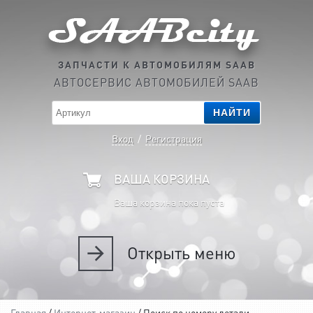
ЗАПЧАСТИ К АВТОМОБИЛЯМ SAAB
АВТОСЕРВИС АВТОМОБИЛЕЙ SAAB
НАЙТИ
Вход
/
Регистрация
ВАША КОРЗИНА
Ваша корзина пока пуста
Открыть
меню
Главная
/
Интернет-магазин
/ Поиск по номеру детали