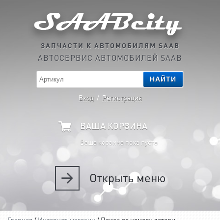
ЗАПЧАСТИ К АВТОМОБИЛЯМ SAAB
АВТОСЕРВИС АВТОМОБИЛЕЙ SAAB
НАЙТИ
Вход
/
Регистрация
ВАША КОРЗИНА
Ваша корзина пока пуста
Открыть
меню
Главная
/
Интернет-магазин
/ Поиск по номеру детали