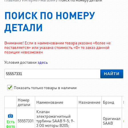
ПОИСК ПО НОМЕРУ
ДЕТАЛИ
Внимание! Если в наименовании товара указано «более не
поставляется» или указана стоимость «0» то заказ данной
позиции невозможен
Условия доставки
здесь
НАЙТИ
Показать только товары в наличии
Номер
Наименование
Назначение
Брэнд
На
детали
Клапан
электромагнитный
Оригинал
55557331
турбины SAAB 9-5; 9-
в 
Есть
SAAB
3 OG моторы B205;
фото