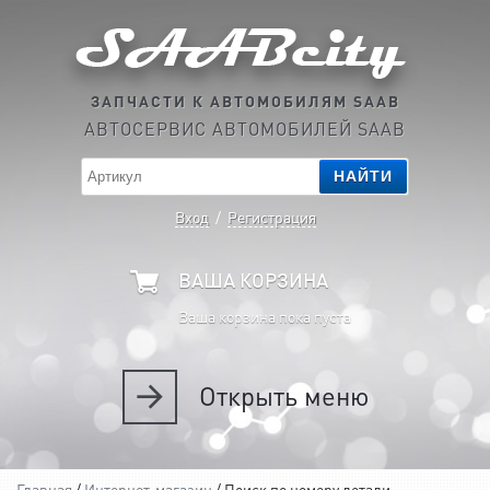
ЗАПЧАСТИ К АВТОМОБИЛЯМ SAAB
АВТОСЕРВИС АВТОМОБИЛЕЙ SAAB
НАЙТИ
Вход
/
Регистрация
ВАША КОРЗИНА
Ваша корзина пока пуста
Открыть
меню
Главная
/
Интернет-магазин
/ Поиск по номеру детали