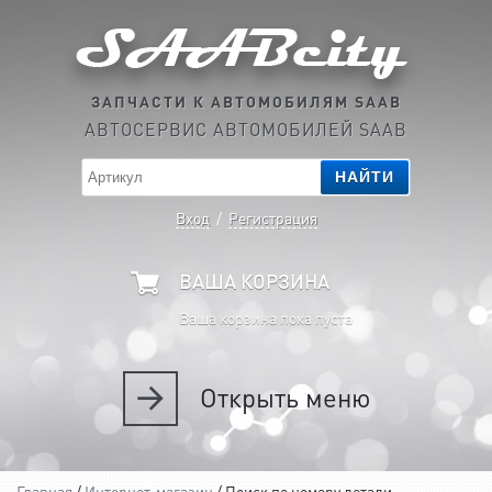
ЗАПЧАСТИ К АВТОМОБИЛЯМ SAAB
АВТОСЕРВИС АВТОМОБИЛЕЙ SAAB
НАЙТИ
Вход
/
Регистрация
ВАША КОРЗИНА
Ваша корзина пока пуста
Открыть
меню
Главная
/
Интернет-магазин
/ Поиск по номеру детали