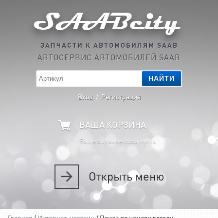
ЗАПЧАСТИ К АВТОМОБИЛЯМ SAAB
АВТОСЕРВИС АВТОМОБИЛЕЙ SAAB
НАЙТИ
Вход
/
Регистрация
ВАША КОРЗИНА
Ваша корзина пока пуста
Открыть
меню
Главная
/
Интернет-магазин
/ Поиск по номеру детали