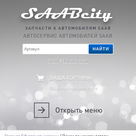
ЗАПЧАСТИ К АВТОМОБИЛЯМ SAAB
АВТОСЕРВИС АВТОМОБИЛЕЙ SAAB
НАЙТИ
Вход
/
Регистрация
ВАША КОРЗИНА
Ваша корзина пока пуста
Открыть
меню
Главная
/
Интернет-магазин
/ Поиск по номеру детали