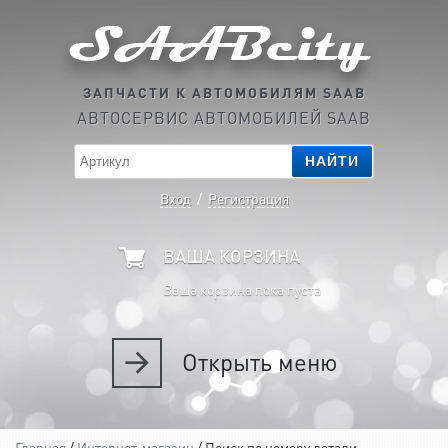
ЗАПЧАСТИ К АВТОМОБИЛЯМ SAAB
АВТОСЕРВИС АВТОМОБИЛЕЙ SAAB
НАЙТИ
Вход
/
Регистрация
ВАША КОРЗИНА
Ваша корзина пока пуста
Открыть
меню
Главная
/
Интернет-магазин
/ Поиск по номеру детали