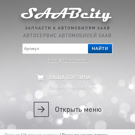
ЗАПЧАСТИ К АВТОМОБИЛЯМ SAAB
АВТОСЕРВИС АВТОМОБИЛЕЙ SAAB
НАЙТИ
Вход
/
Регистрация
ВАША КОРЗИНА
Ваша корзина пока пуста
Открыть
меню
Главная
/
Интернет-магазин
/ Поиск по номеру детали