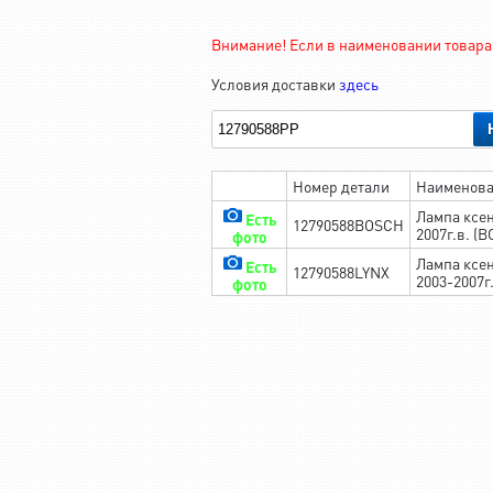
Внимание! Если в наименовании товара 
Условия доставки
здесь
Номер детали
Наименов
Лампа ксен
Есть
12790588BOSCH
2007г.в. (
фото
Лампа ксен
Есть
12790588LYNX
2003-2007г
фото