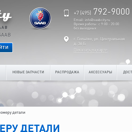
792-9000
+7 (495)
Email: info@saabcity.ru
Время работы: с 9:00 - 20:00
AAB
без выходных
SAAB
г. Гольёво, ул. Центральная
д. 36 Б
ЙТИ
Показать на карте
НОВЫЕ ЗАПЧАСТИ
РАСПРОДАЖА
АКСЕССУАРЫ
ДОСТ
номеру детали
ЕРУ ДЕТАЛИ