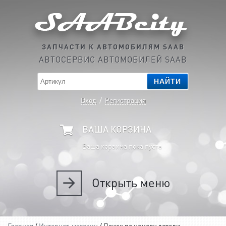
ЗАПЧАСТИ К АВТОМОБИЛЯМ SAAB
АВТОСЕРВИС АВТОМОБИЛЕЙ SAAB
НАЙТИ
Вход
/
Регистрация
ВАША КОРЗИНА
Ваша корзина пока пуста
Открыть
меню
Главная
/
Интернет-магазин
/ Поиск по номеру детали