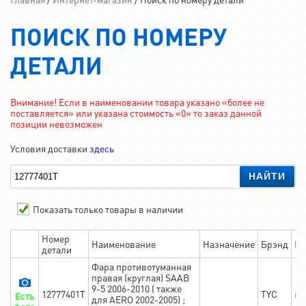
ПОИСК ПО НОМЕРУ
ДЕТАЛИ
Внимание! Если в наименовании товара указано «более не
поставляется» или указана стоимость «0» то заказ данной
позиции невозможен
Условия доставки
здесь
НАЙТИ
Показать только товары в наличии
Номер
Наименование
Назначение
Брэнд
На
детали
Фара противотуманная
правая (круглая) SAAB
9-5 2006-2010 ( также
12777401T
TYC
в 
Есть
для AERO 2002-2005) ;