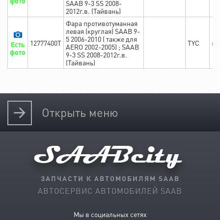
фото
SAAB 9-3 SS 2008-
2012г.в. (Тайвань)
Фара противотуманная
левая (круглая) SAAB 9-
5 2006-2010 ( также для
12777400T
TYC
в 
Есть
AERO 2002-2005) ; SAAB
фото
9-3 SS 2008-2012г.в.
(Тайвань)
Открыть
меню
ЗАПЧАСТИ К АВТОМОБИЛЯМ SAAB
АВТОСЕРВИС АВТОМОБИЛЕЙ SAAB
Мы в социальных сетях