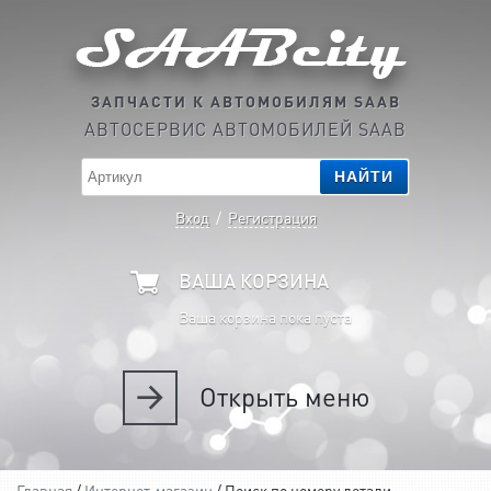
ЗАПЧАСТИ К АВТОМОБИЛЯМ SAAB
АВТОСЕРВИС АВТОМОБИЛЕЙ SAAB
НАЙТИ
Вход
/
Регистрация
ВАША КОРЗИНА
Ваша корзина пока пуста
Открыть
меню
Главная
/
Интернет-магазин
/ Поиск по номеру детали