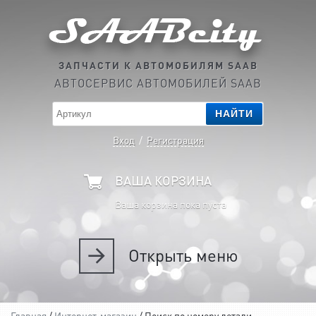
ЗАПЧАСТИ К АВТОМОБИЛЯМ SAAB
АВТОСЕРВИС АВТОМОБИЛЕЙ SAAB
НАЙТИ
Вход
/
Регистрация
ВАША КОРЗИНА
Ваша корзина пока пуста
Открыть
меню
Главная
/
Интернет-магазин
/ Поиск по номеру детали