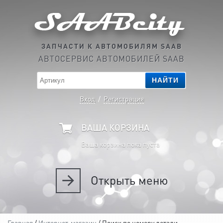
ЗАПЧАСТИ К АВТОМОБИЛЯМ SAAB
АВТОСЕРВИС АВТОМОБИЛЕЙ SAAB
НАЙТИ
Вход
/
Регистрация
ВАША КОРЗИНА
Ваша корзина пока пуста
Открыть
меню
Главная
/
Интернет-магазин
/ Поиск по номеру детали