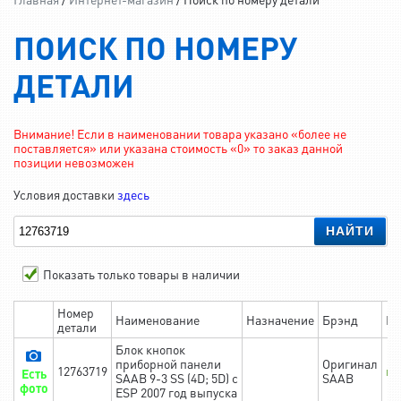
ПОИСК ПО НОМЕРУ
ДЕТАЛИ
Внимание! Если в наименовании товара указано «более не
поставляется» или указана стоимость «0» то заказ данной
позиции невозможен
Условия доставки
здесь
НАЙТИ
Показать только товары в наличии
Номер
Наименование
Назначение
Брэнд
На
детали
Блок кнопок
приборной панели
Оригинал
12763719
в 
Есть
SAAB 9-3 SS (4D; 5D) c
SAAB
фото
ESP 2007 год выпуска