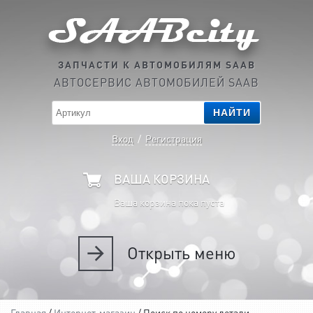
ЗАПЧАСТИ К АВТОМОБИЛЯМ SAAB
АВТОСЕРВИС АВТОМОБИЛЕЙ SAAB
НАЙТИ
Вход
/
Регистрация
ВАША КОРЗИНА
Ваша корзина пока пуста
Открыть
меню
Главная
/
Интернет-магазин
/ Поиск по номеру детали