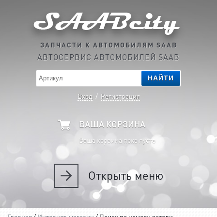
ЗАПЧАСТИ К АВТОМОБИЛЯМ SAAB
АВТОСЕРВИС АВТОМОБИЛЕЙ SAAB
НАЙТИ
Вход
/
Регистрация
ВАША КОРЗИНА
Ваша корзина пока пуста
Открыть
меню
Главная
/
Интернет-магазин
/ Поиск по номеру детали