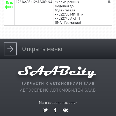
12616608+12616609INA
*кроме ранних
INA
Есть
моделей до
фото
№двигателя
<<022735 МКПП и
<<022740 АКПП
(INA- Германия)
Открыть
меню
ЗАПЧАСТИ К АВТОМОБИЛЯМ SAAB
АВТОСЕРВИС АВТОМОБИЛЕЙ SAAB
Мы в социальных сетях