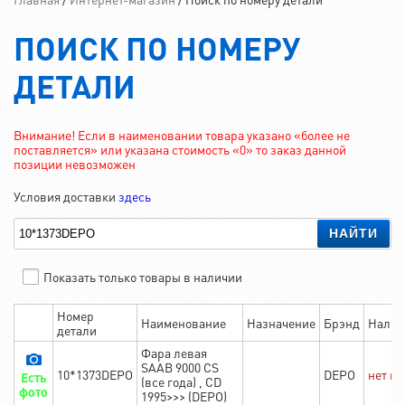
ПОИСК ПО НОМЕРУ
ДЕТАЛИ
Внимание! Если в наименовании товара указано «более не
поставляется» или указана стоимость «0» то заказ данной
позиции невозможен
Условия доставки
здесь
НАЙТИ
Показать только товары в наличии
Номер
Наименование
Назначение
Брэнд
Налич
детали
Фара левая
SAAB 9000 CS
10*1373DEPO
DEPO
нет в
Есть
(все года) , CD
фото
1995>>> (DEPO)