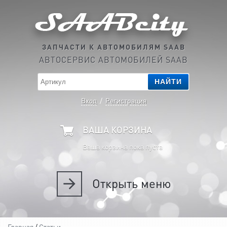
ЗАПЧАСТИ К АВТОМОБИЛЯМ SAAB
АВТОСЕРВИС АВТОМОБИЛЕЙ SAAB
НАЙТИ
Вход
/
Регистрация
ВАША КОРЗИНА
Ваша корзина пока пуста
Открыть
меню
Главная
/
Статьи