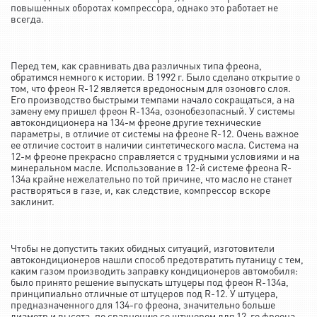
повышенных оборотах компрессора, однако это работает не
всегда.
Перед тем, как сравнивать два различных типа фреона,
обратимся немного к истории. В 1992 г. Было сделано открытие о
том, что фреон R-12 является вредоносным для озоновго слоя.
Его производство быстрыми темпами начало сокращаться, а на
замену ему пришел фреон R-134а, озонобезопасный. У системы
автокондиционера на 134-м фреоне другие технические
параметры, в отличие от системы на фреоне R-12. Очень важное
ее отличие состоит в наличии синтетического масла. Система на
12-м фреоне прекрасно справляется с трудными условиями и на
минеральном масле. Использование в 12-й системе фреона R-
134а крайне нежелательно по той причине, что масло не станет
растворяться в газе, и, как следствие, компрессор вскоре
заклинит.
Чтобы не допустить таких обидных ситуаций, изготовители
автокондиционеров нашли способ предотвратить путаницу с тем,
каким газом производить заправку кондиционеров автомобиля:
было принято решение выпускать штуцеры под фреон R-134а,
принципиально отличные от штуцеров под R-12. У штуцера,
предназначенного для 134-го фреона, значительно больше
диаметр и высота, по сравнению со штуцером для 12-го фреона.