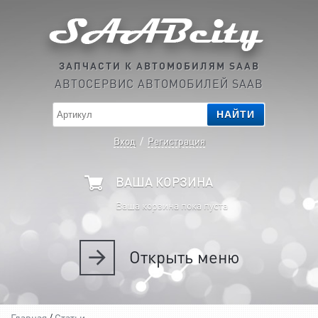
ЗАПЧАСТИ К АВТОМОБИЛЯМ SAAB
АВТОСЕРВИС АВТОМОБИЛЕЙ SAAB
НАЙТИ
Вход
/
Регистрация
ВАША КОРЗИНА
Ваша корзина пока пуста
Открыть
меню
Главная
/
Статьи