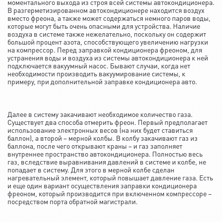
моментального выхода из строя всей системы автокондиционера.
В разгерметизированном автокондиционере находится воздух
вместо фреона, а также может содержаться немного паров воды,
которые могут быть очень опасными для устройства. Наличие
воздуха в системе также нежелательно, поскольку он содержит
большой процент азота, способствующего увеличению нагрузки
на компрессор. Перед заправкой кондиционера фреоном, для
устранения воды и воздуха из системы автокондиционера к ней
подключается вакуумный насос. Бывают случаи, когда нет
необходимости производить вакуумирование системы, к
примеру, при дополнительной заправке кондиционера авто.
Далее в систему закачивают необходимое количество газа.
Существует два способа отмерить фреон. Первый предполагает
использование электронных весов (на них будет ставиться
баллон), а второй – мерной колбы. В колбу закачивают газ из
баллона, после чего открывают краны – и газ заполняет
внутреннее пространство автокондиционера. Полностью весь
газ, вследствие выравнивания давлений в системе и колбе, не
попадает в систему. Для этого в мерной колбе сделан
нагревательный элемент, который повышает давление газа. Есть
и еще один вариант осуществления заправки кондиционера
фреоном, который производится при включенном компрессоре –
посредством порта обратной магистрали.