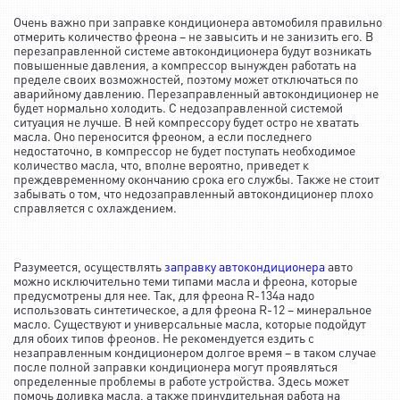
Очень важно при заправке кондиционера автомобиля правильно
отмерить количество фреона – не завысить и не занизить его. В
перезаправленной системе автокондиционера будут возникать
повышенные давления, а компрессор вынужден работать на
пределе своих возможностей, поэтому может отключаться по
аварийному давлению. Перезаправленный автокондиционер не
будет нормально холодить. С недозаправленной системой
ситуация не лучше. В ней компрессору будет остро не хватать
масла. Оно переносится фреоном, а если последнего
недостаточно, в компрессор не будет поступать необходимое
количество масла, что, вполне вероятно, приведет к
преждевременному окончанию срока его службы. Также не стоит
забывать о том, что недозаправленный автокондиционер плохо
справляется с охлаждением.
Разумеется, осуществлять
заправку автокондиционера
авто
можно исключительно теми типами масла и фреона, которые
предусмотрены для нее. Так, для фреона R-134a надо
использовать синтетическое, а для фреона R-12 – минеральное
масло. Существуют и универсальные масла, которые подойдут
для обоих типов фреонов. Не рекомендуется ездить с
незаправленным кондиционером долгое время – в таком случае
после полной заправки кондиционера могут проявляться
определенные проблемы в работе устройства. Здесь может
помочь доливка масла, а также принудительная работа на