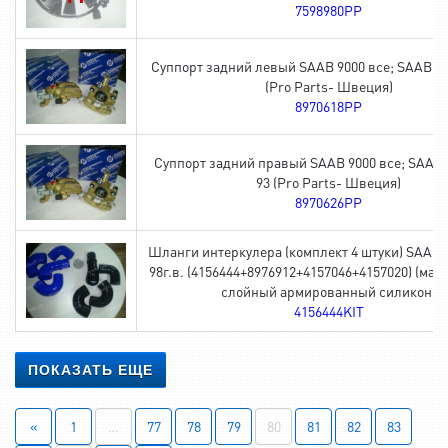
7598980PP
Суппорт задний левый SAAB 9000 все; SAAB 90
(Pro Parts- Швеция)
8970618PP
Суппорт задний правый SAAB 9000 все; SAAB 
93 (Pro Parts- Швеция)
8970626PP
Шланги интеркулера (комплект 4 штуки) SAAB 9
98г.в. (4156444+8976912+4157046+4157020) (мат
слойный армированный силикон)
4156444KIT
ПОКАЗАТЬ ЕЩЕ
«
1
…
77
78
79
80
81
82
83