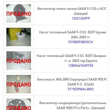
Вентилятор печки салона SAAB 9-3 SS с ACC (P
ПРОДАНО
Швеция)
13221349PP
Насос топливный SAAB 9-3 SS B207 (кроме А
2004-2009 гг.
93185093BOSCH
Насос топливный SAAB 9-3 SS B207 (Америка) 
ПРОДАНО
гг. и 2003 год Европа
12805467AIRTEX
Бензонасос WALBRO (картридж) SAAB 900;9000
ПРОДАНО
SAAB 9-5 (США)
51*0039WALBRO
Вентилятор кондиционера (дополнительный) 
ПРОДАНО
SAAB 9000 (Pro Parts- Швеция)