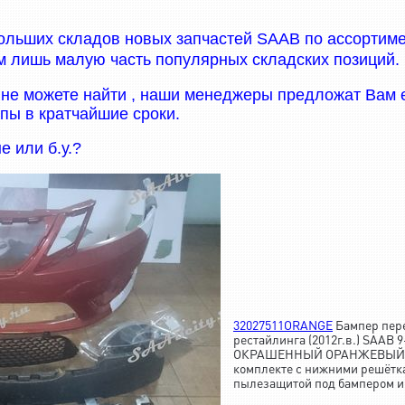
ольших складов новых запчастей SAAB по ассортимен
 лишь малую часть популярных складских позиций.
 не можете найти , наши менеджеры предложат Вам е
пы в кратчайшие сроки.
е или б.у.?
32027511ORANGE
Бампер пер
рестайлинга (2012г.в.) SAAB 
ОКРАШЕННЫЙ ОРАНЖЕВЫЙ) без
комплекте с нижними решётк
пылезащитой под бампером и