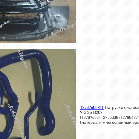
12787608KIT
Патрубки систем
9-3 SS B207
(12787608+12785038+12788427
(материал- многослойный ар