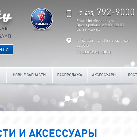
792-9000
+7 (495)
Email: info@saabcity.ru
Время работы: с 9:00 - 20:00
AAB
без выходных
SAAB
г. Гольёво, ул. Центральная
д. 36 Б
ЙТИ
Показать на карте
НОВЫЕ ЗАПЧАСТИ
РАСПРОДАЖА
АКСЕССУАРЫ
ДОСТ
ТИ И АКСЕССУАРЫ