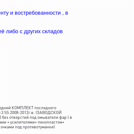
ту и востребованности , в
ё либо с других складов
едний КОМПЛЕКТ последнего
9-3 SS 2008-2012г.в. (ЗАВОДСКОЙ
 отверстий под омыватели фар ( в
ами + усилителями+ пенопластом+
 очками под противотуманки)