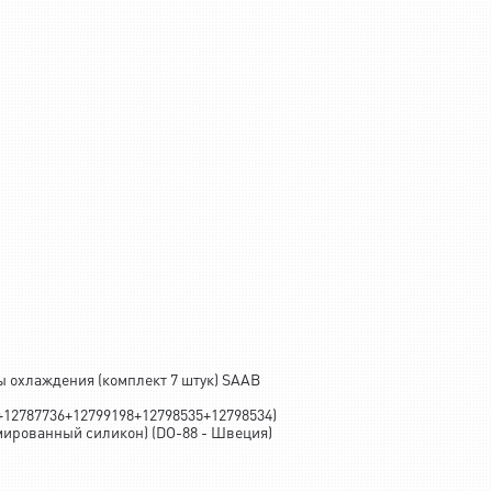
ы охлаждения (комплект 7 штук) SAAB
+12787736+12799198+12798535+12798534)
мированный силикон) (DO-88 - Швеция)